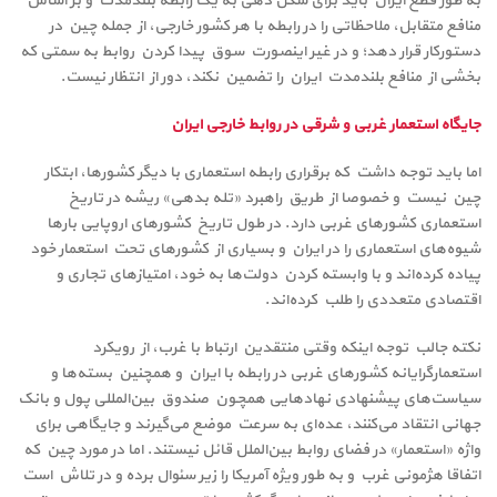
به طور قطع ایران باید برای شکل دهی به یک رابطه بلندمدت و بر اساس
منافع متقابل، ملاحظاتی را در رابطه با هر کشور خارجی، از جمله چین در
دستورکار قرار دهد؛ و در غیر اینصورت سوق پیدا کردن روابط به سمتی که
بخشی از منافع بلندمدت ایران را تضمین نکند، دور از انتظار نیست.
جایگاه استعمار غربی و شرقی در روابط خارجی ایران
اما باید توجه داشت که برقراری رابطه استعماری با دیگر کشورها، ابتکار
چین نیست و خصوصا از طریق راهبرد «تله بدهی» ریشه در تاریخ
استعماری کشورهای غربی دارد. در طول تاریخ کشورهای اروپایی بارها
شیوه‌های استعماری را در ایران و بسیاری از کشورهای تحت استعمار خود
پیاده کرده‌اند و با وابسته کردن دولت‌ها به خود، امتیازهای تجاری و
اقتصادی متعددی را طلب کرده‌اند.
نکته جالب توجه اینکه وقتی منتقدین ارتباط با غرب، از رویکرد
استعمارگرایانه کشورهای غربی در رابطه با ایران و همچنین بسته‌ها و
سیاست‌های پیشنهادی نهادهایی همچون صندوق بین‌المللی پول و بانک
جهانی انتقاد می‌کنند، عده‌ای به سرعت موضع می‌گیرند و جایگاهی برای
واژه «استعمار» در فضای روابط بین‌الملل قائل نیستند. اما در مورد چین که
اتفاقا هژمونی غرب و به طور ویژه آمریکا را زیر سئوال برده و در تلاش است