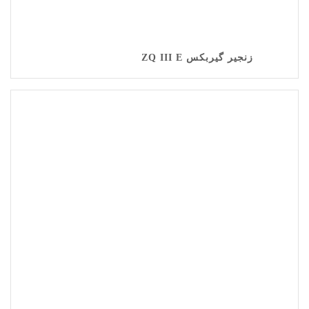
زنجیر گیربکس ZQ III E