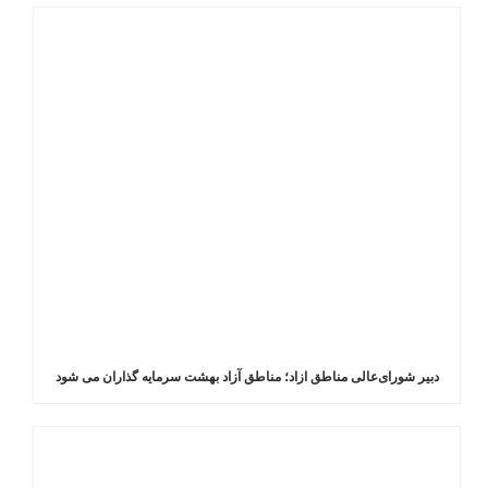
دبیر شورای‌عالی مناطق ازاد؛ مناطق آزاد بهشت سرمایه گذاران می شود