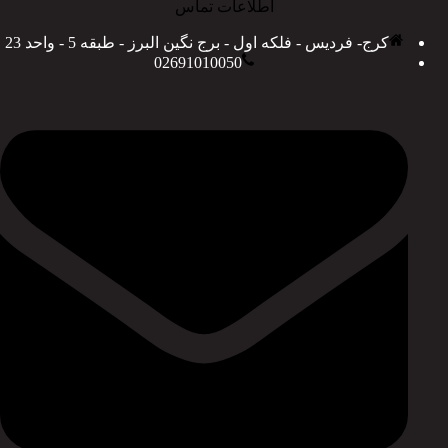
اطلاعات تماس
کرج- فردیس - فلکه اول - برج نگین البرز - طبقه 5 - واحد 23
02691010050