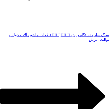
سنگ ساب دستگاه برش DH I,DH II
قطعات ماشین آلات حوله و
توالت - برش